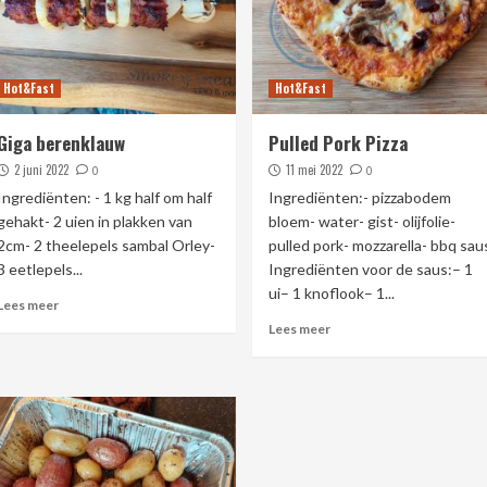
Hot&Fast
Hot&Fast
Giga berenklauw
Pulled Pork Pizza
2 juni 2022
11 mei 2022
0
0
Ingrediënten: - 1 kg half om half
Ingrediënten:- pizzabodem
gehakt- 2 uien in plakken van
bloem- water- gist- olijfolie-
2cm- 2 theelepels sambal Orley-
pulled pork- mozzarella- bbq sau
3 eetlepels...
Ingrediënten voor de saus:– 1
ui– 1 knoflook– 1...
Lees meer
Lees meer