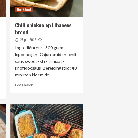
Hot&Fast
Chili chicken op Libanees
brood
23 juli 2022
0
Ingrediënten: - 800 gram
kippendijen- Cajun kruiden- chili
saus sweet- sla - tomaat -
knoflooksaus Bereidingstijd: 40
minuten Neem de...
Lees meer