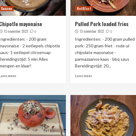
Sauzen
Hot&Fast
Chipotle mayonaise
Pulled Pork loaded fries
13 november 2022
13 november 2022
0
0
Ingrediënten: - 200 gram
Ingrediënten: - 200 gram pulled
mayonaise - 2 eetlepels chipotle
pork- 250 gram friet - rode ui-
saus- 1 eetlepel citroensap
chipolate mayonaise -
Bereidingstijd: 5 min Alles
parmazaanse kaas - bbq saus
mengen en klaar!
Bereidingstijd: 20...
Lees meer
Lees meer