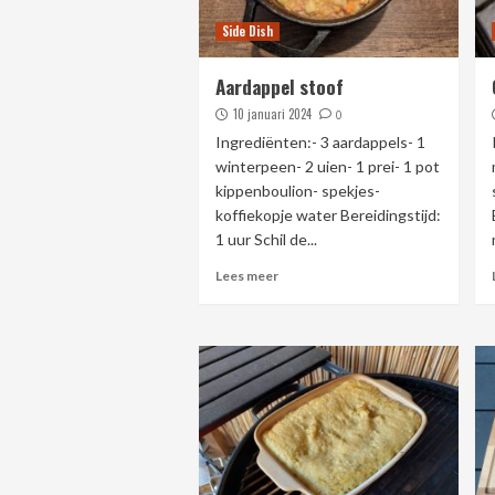
Side Dish
Aardappel stoof
10 januari 2024
0
Ingrediënten:- 3 aardappels- 1
winterpeen- 2 uien- 1 prei- 1 pot
kippenboulion- spekjes-
koffiekopje water Bereidingstijd:
1 uur Schil de...
Lees meer