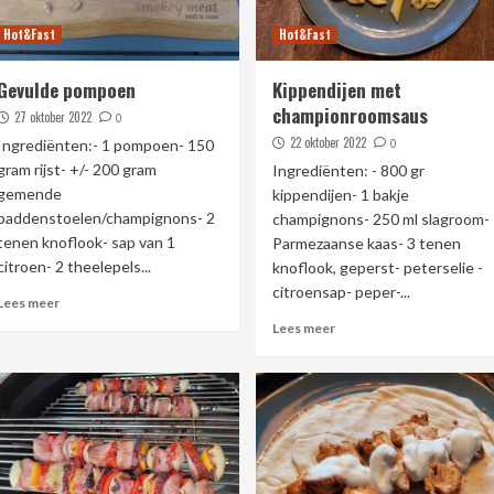
Hot&Fast
Hot&Fast
Gevulde pompoen
Kippendijen met
championroomsaus
27 oktober 2022
0
22 oktober 2022
Ingrediënten:- 1 pompoen- 150
0
gram rijst- +/- 200 gram
Ingrediënten: - 800 gr
gemende
kippendijen- 1 bakje
paddenstoelen/champignons- 2
champignons- 250 ml slagroom-
tenen knoflook- sap van 1
Parmezaanse kaas- 3 tenen
citroen- 2 theelepels...
knoflook, geperst- peterselie -
citroensap- peper-...
Lees meer
Lees meer