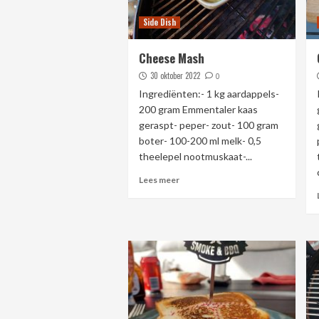
Side Dish
Cheese Mash
30 oktober 2022
0
Ingrediënten:- 1 kg aardappels-
200 gram Emmentaler kaas
geraspt- peper- zout- 100 gram
boter- 100-200 ml melk- 0,5
theelepel nootmuskaat-...
Lees meer