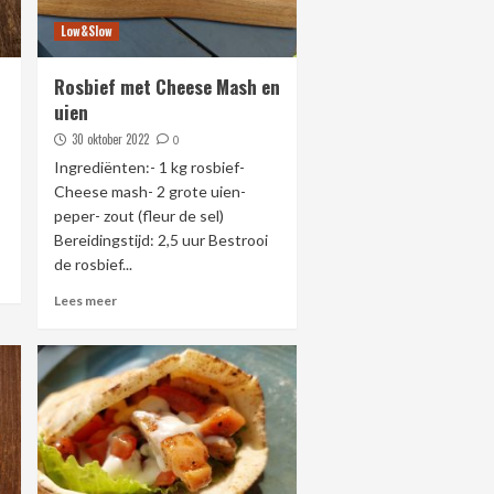
Low&Slow
Rosbief met Cheese Mash en
uien
30 oktober 2022
0
Ingrediënten:- 1 kg rosbief-
Cheese mash- 2 grote uien-
peper- zout (fleur de sel)
Bereidingstijd: 2,5 uur Bestrooi
de rosbief...
Lees meer