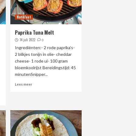
Hot&Fast
Paprika Tuna Melt
14 juli 2022
0
Ingrediënten:- 2 rode paprika’s-
2 blikjes tonijn in olie- cheddar
cheese- 1 rode ui- 100 gram
bloemkoolrijst Bereidingstijd: 45
minutenSnipper...
Lees meer