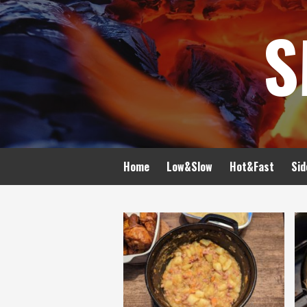
Spring
S
naar
inhoud
Home
Low&Slow
Hot&Fast
Sid