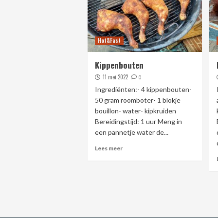
Hot&Fast
Kippenbouten
11 mei 2022
0
Ingrediënten:- 4 kippenbouten-
50 gram roomboter- 1 blokje
bouillon- water- kipkruiden
Bereidingstijd: 1 uur Meng in
een pannetje water de...
Lees meer