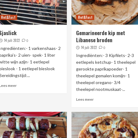
Hot&Fast
Hot&Fast
Sjaslick
Gemarineerde kip met
Libanese broden
14 juli 2022
0
14 juli 2022
Ingrediënten:- 1 varkenshaas- 2
0
paprika’s- 2 uien- spek- 1 liter
Ingrediënten:- 3 Kipfilets- 2-3
witte wijn azijn- 1 eetlepel
eetlepels ketchup- 1 theelepel
bieslook - 1 eetlepel bieslook
gerookte paprikapoeder- 1
Bereidingstijd:...
theelepel gemalen komijn- 1
theelepel oregano- 3/4
Lees meer
theelepel nootmuskaat-...
Lees meer