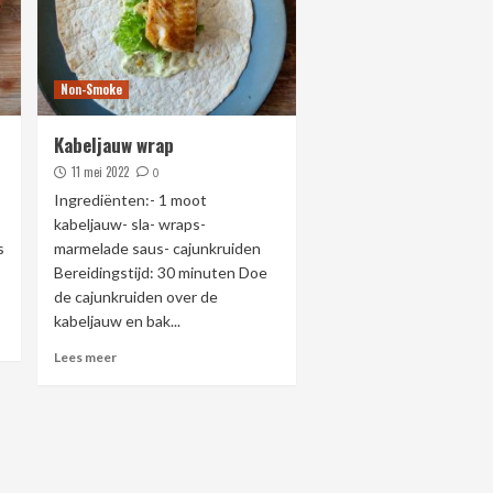
Non-Smoke
Kabeljauw wrap
11 mei 2022
0
Ingrediënten:- 1 moot
kabeljauw- sla- wraps-
s
marmelade saus- cajunkruiden
Bereidingstijd: 30 minuten Doe
de cajunkruiden over de
kabeljauw en bak...
Lees meer