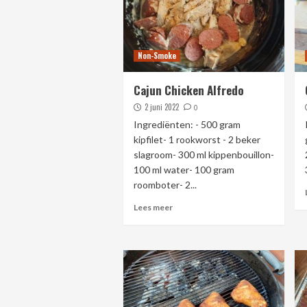
Non-Smoke
Cajun Chicken Alfredo
2 juni 2022
0
Ingrediënten: - 500 gram
kipfilet- 1 rookworst - 2 beker
slagroom- 300 ml kippenbouillon-
100 ml water- 100 gram
roomboter- 2...
Lees meer