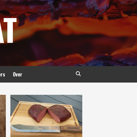
AT
ers
Over