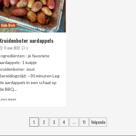
Side Dish
Kruidenboter aardappels
11 mei 2022
0
Ingrediënten:- je favoriete
aardappels- 1 kuipje
kruidenboter- zout
Bereidingstijd: ~30 minuten Leg
de aardappels in een schaal op
de BBQ...
Lees meer
Berichtnavigatie
2
3
4
11
Volgende
1
…