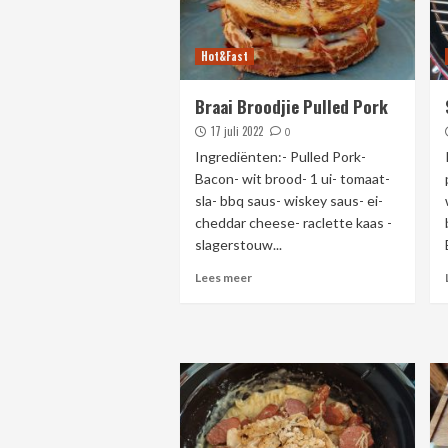
Hot&Fast
Braai Broodjie Pulled Pork
17 juli 2022
0
Ingrediënten:- Pulled Pork-
Bacon- wit brood- 1 ui- tomaat-
sla- bbq saus- wiskey saus- ei-
cheddar cheese- raclette kaas -
slagerstouw...
Lees meer