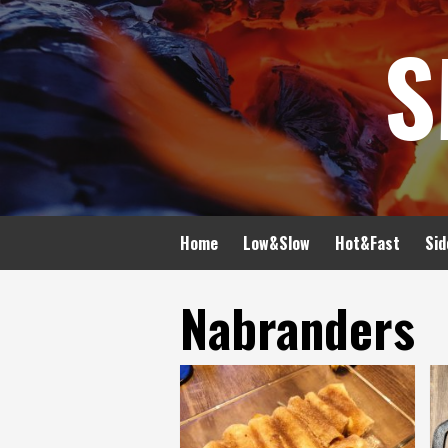
Spring
S
naar
inhoud
Home
Low&Slow
Hot&Fast
Sid
Nabranders