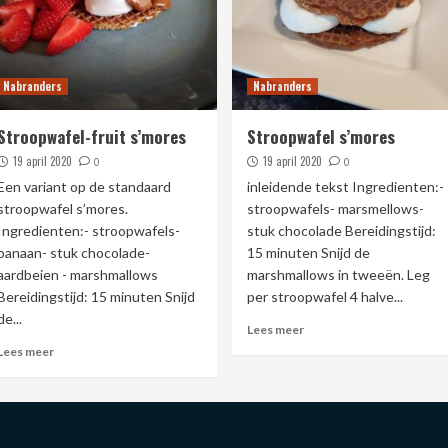
Nabranders
Nabranders
Stroopwafel-fruit s’mores
Stroopwafel s’mores
19 april 2020
19 april 2020
0
0
Een variant op de standaard
inleidende tekst Ingredienten:-
stroopwafel s’mores.
stroopwafels- marsmellows-
Ingredienten:- stroopwafels-
stuk chocolade Bereidingstijd:
banaan- stuk chocolade-
15 minuten Snijd de
aardbeien - marshmallows
marshmallows in tweeën. Leg
Bereidingstijd: 15 minuten Snijd
per stroopwafel 4 halve...
de...
Lees meer
Lees meer