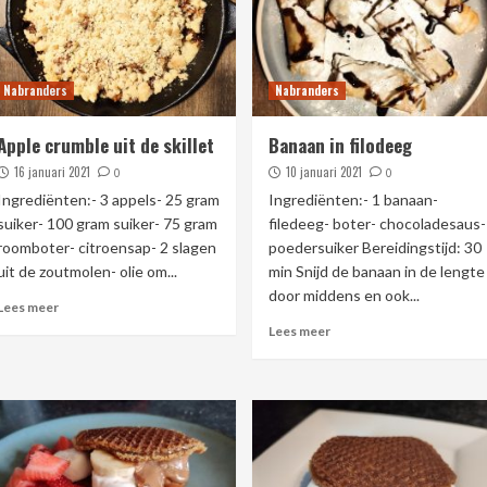
Nabranders
Nabranders
Apple crumble uit de skillet
Banaan in filodeeg
16 januari 2021
10 januari 2021
0
0
Ingrediënten:- 3 appels- 25 gram
Ingrediënten:- 1 banaan-
suiker- 100 gram suiker- 75 gram
filedeeg- boter- chocoladesaus-
roomboter- citroensap- 2 slagen
poedersuiker Bereidingstijd: 30
uit de zoutmolen- olie om...
min Snijd de banaan in de lengte
door middens en ook...
Lees meer
Lees meer