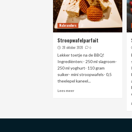
Nabranders
Stroopwafelparfait
28 oktober 2020
0
Lekker toetje na de BBQ!
Ingrediënten:- 250 ml slagroom-
250 ml yoghurt- 110 gram
suiker- mini stroopwafels- 0,5
theelepel kaneel...
Lees meer