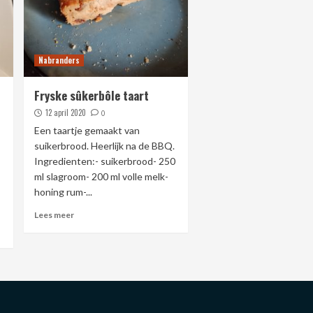
Nabranders
Fryske sûkerbôle taart
12 april 2020
0
Een taartje gemaakt van
suikerbrood. Heerlijk na de BBQ.
Ingredienten:- suikerbrood- 250
ml slagroom- 200 ml volle melk-
honing rum-...
Lees meer