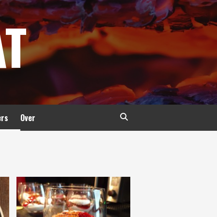
AT
ers
Over