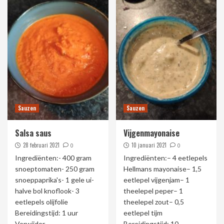
Sauzen
Sauzen
Salsa saus
Vijgenmayonaise
28 februari 2021
10 januari 2021
0
0
Ingrediënten:- 400 gram
Ingrediënten:– 4 eetlepels
snoeptomaten- 250 gram
Hellmans mayonaise– 1,5
snoeppaprika's- 1 gele ui-
eetlepel vijgenjam– 1
halve bol knoflook- 3
theelepel peper– 1
eetlepels olijfolie
theelepel zout– 0,5
Bereidingstijd: 1 uur
eetlepel tijm
Verwijder...
Bereidingstijd: 10