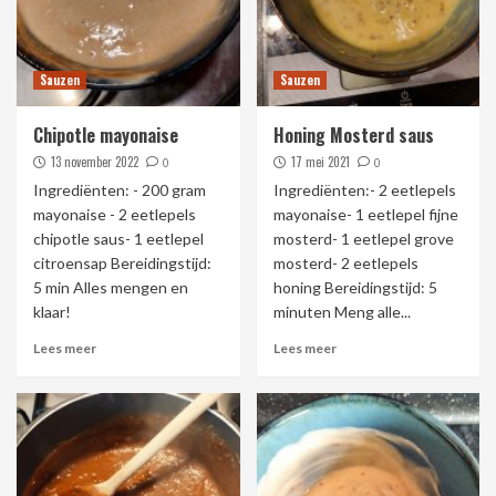
Sauzen
Sauzen
Chipotle mayonaise
Honing Mosterd saus
13 november 2022
17 mei 2021
0
0
Ingrediënten: - 200 gram
Ingrediënten:- 2 eetlepels
mayonaise - 2 eetlepels
mayonaise- 1 eetlepel fijne
chipotle saus- 1 eetlepel
mosterd- 1 eetlepel grove
citroensap Bereidingstijd:
mosterd- 2 eetlepels
5 min Alles mengen en
honing Bereidingstijd: 5
klaar!
minuten Meng alle...
Lees meer
Lees meer