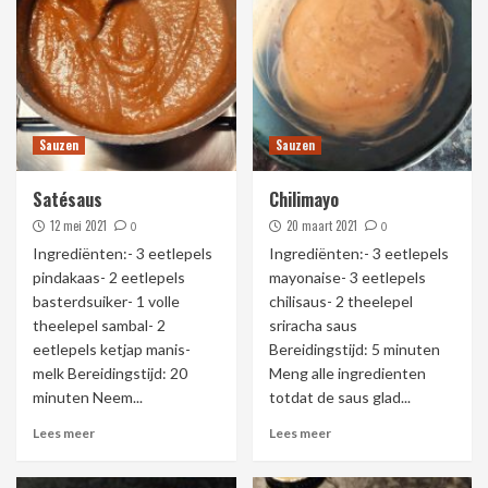
Sauzen
Sauzen
Satésaus
Chilimayo
12 mei 2021
20 maart 2021
0
0
Ingrediënten:- 3 eetlepels
Ingrediënten:- 3 eetlepels
pindakaas- 2 eetlepels
mayonaise- 3 eetlepels
basterdsuiker- 1 volle
chilisaus- 2 theelepel
theelepel sambal- 2
sriracha saus
eetlepels ketjap manis-
Bereidingstijd: 5 minuten
melk Bereidingstijd: 20
Meng alle ingredienten
minuten Neem...
totdat de saus glad...
Lees meer
Lees meer