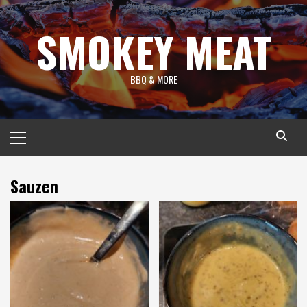
Spring
naar
SMOKEY MEAT
inhoud
BBQ & MORE
Primair
menu
Sauzen