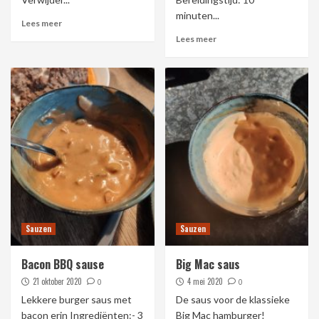
minuten...
Lees meer
Lees meer
Sauzen
Sauzen
Bacon BBQ sause
Big Mac saus
21 oktober 2020
4 mei 2020
0
0
Lekkere burger saus met
De saus voor de klassieke
bacon erin Ingrediënten:- 3
Big Mac hamburger!