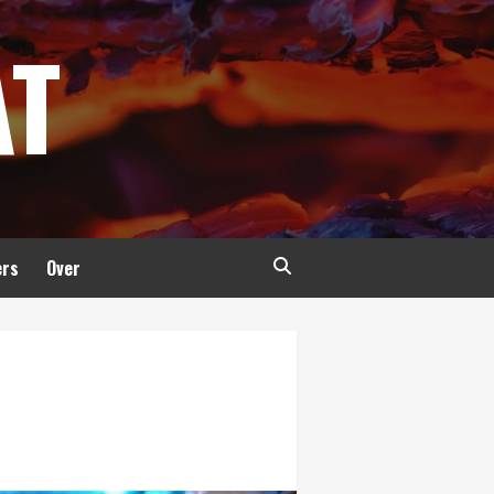
AT
ers
Over