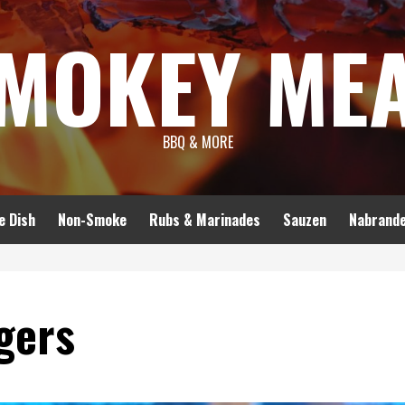
MOKEY ME
BBQ & MORE
e Dish
Non-Smoke
Rubs & Marinades
Sauzen
Nabrand
gers