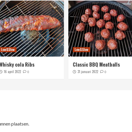
Low&Slow
Low&Slow
Whisky cola Ribs
Classic BBQ Meatballs
16 april 2022
31 januari 2022
0
0
unnen plaatsen.