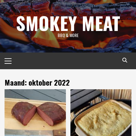
Spring
naar
SMOKEY MEAT
inhoud
BBQ & MORE
Primair
menu
Maand:
oktober 2022