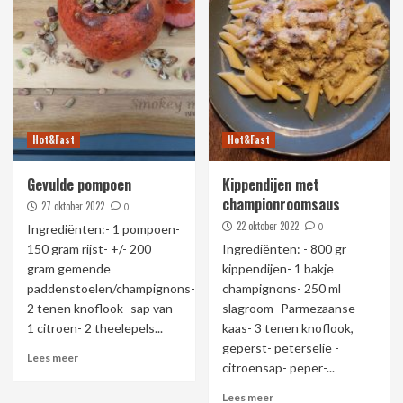
Hot&Fast
Hot&Fast
Gevulde pompoen
Kippendijen met
championroomsaus
27 oktober 2022
0
22 oktober 2022
0
Ingrediënten:- 1 pompoen-
150 gram rijst- +/- 200
Ingrediënten: - 800 gr
gram gemende
kippendijen- 1 bakje
paddenstoelen/champignons-
champignons- 250 ml
2 tenen knoflook- sap van
slagroom- Parmezaanse
1 citroen- 2 theelepels...
kaas- 3 tenen knoflook,
geperst- peterselie -
Lees meer
citroensap- peper-...
Lees meer