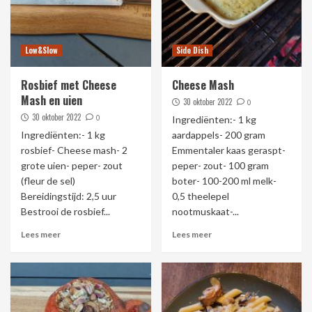
Low&Slow
Side Dish
Rosbief met Cheese
Cheese Mash
Mash en uien
30 oktober 2022
0
30 oktober 2022
0
Ingrediënten:- 1 kg
Ingrediënten:- 1 kg
aardappels- 200 gram
rosbief- Cheese mash- 2
Emmentaler kaas geraspt-
grote uien- peper- zout
peper- zout- 100 gram
(fleur de sel)
boter- 100-200 ml melk-
Bereidingstijd: 2,5 uur
0,5 theelepel
Bestrooi de rosbief...
nootmuskaat-...
Lees meer
Lees meer